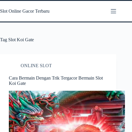
Skip
to
Slot Online Gacor Terbaru
content
Tag
Slot Koi Gate
ONLINE SLOT
Cara Bermain Dengan Trik Tergacor Bermain Slot
Koi Gate