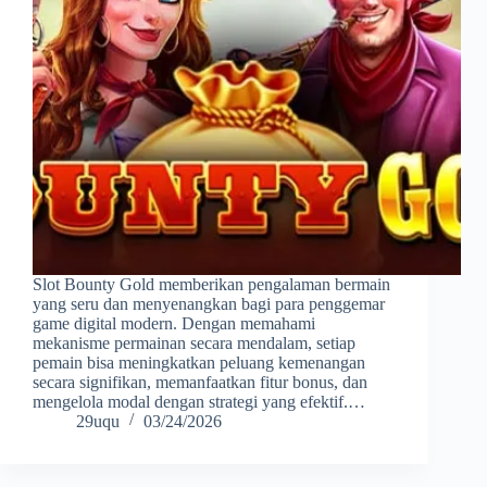
Slot Bounty Gold memberikan pengalaman bermain
yang seru dan menyenangkan bagi para penggemar
game digital modern. Dengan memahami
mekanisme permainan secara mendalam, setiap
pemain bisa meningkatkan peluang kemenangan
secara signifikan, memanfaatkan fitur bonus, dan
mengelola modal dengan strategi yang efektif.…
29uqu
03/24/2026