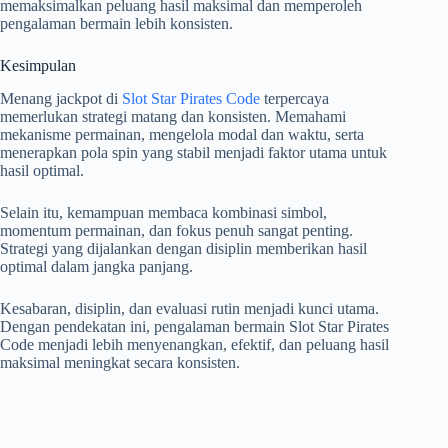
memaksimalkan peluang hasil maksimal dan memperoleh
pengalaman bermain lebih konsisten.
Kesimpulan
Menang jackpot di
Slot Star Pirates Code
terpercaya
memerlukan strategi matang dan konsisten. Memahami
mekanisme permainan, mengelola modal dan waktu, serta
menerapkan pola spin yang stabil menjadi faktor utama untuk
hasil optimal.
Selain itu, kemampuan membaca kombinasi simbol,
momentum permainan, dan fokus penuh sangat penting.
Strategi yang dijalankan dengan disiplin memberikan hasil
optimal dalam jangka panjang.
Kesabaran, disiplin, dan evaluasi rutin menjadi kunci utama.
Dengan pendekatan ini, pengalaman bermain Slot Star Pirates
Code menjadi lebih menyenangkan, efektif, dan peluang hasil
maksimal meningkat secara konsisten.