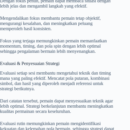
Dengan fokus penuh, pemain dapat membaca situasi dengan
lebih jelas dan mengambil langkah yang efektif.
Mengendalikan fokus membantu pemain tetap objektif,
mengurangi kesalahan, dan meningkatkan peluang
memperoleh hasil konsisten.
Fokus yang terjaga memungkinkan pemain memanfaatkan
momentum, timing, dan pola spin dengan lebih optimal
sehingga pengalaman bermain lebih menyenangkan.
Evaluasi & Penyesuaian Strategi
Evaluasi setiap sesi membantu mengetahui teknik dan timing
mana yang paling efektif. Mencatat pola putaran, kombinasi
simbol, dan hasil yang diperoleh menjadi referensi untuk
strategi berikutnya.
Dari catatan tersebut, pemain dapat menyesuaikan teknik agar
lebih optimal. Strategi berkelanjutan membantu meningkatkan
kualitas permainan secara keseluruhan.
Evaluasi rutin memungkinkan pemain mengidentifikasi
kekuatan dan kelemahan pola bermain, sehingga strategi dapat