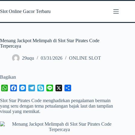
Skip
to
Slot Online Gacor Terbaru
content
Menang Jackpot Melimpah di Slot Star Pirates Code
Terpercaya
29uqu
03/31/2026
ONLINE SLOT
Bagikan
W
F
M
T
S
L
X
S
h
a
e
e
k
i
h
Slot Star Pirates Code menghadirkan pengalaman bermain
a
c
s
l
y
n
a
yang seru dengan tema petualangan bajak laut dan tampilan
t
e
s
e
p
e
r
visual yang memikat.
s
b
e
g
e
e
A
o
n
r
p
o
g
a
p
k
e
m