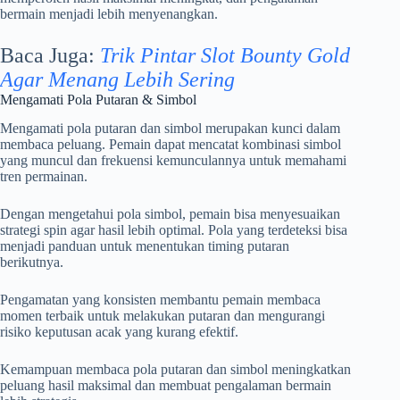
bermain menjadi lebih menyenangkan.
Baca Juga:
Trik Pintar Slot Bounty Gold
Agar Menang Lebih Sering
Mengamati Pola Putaran & Simbol
Mengamati pola putaran dan simbol merupakan kunci dalam
membaca peluang. Pemain dapat mencatat kombinasi simbol
yang muncul dan frekuensi kemunculannya untuk memahami
tren permainan.
Dengan mengetahui pola simbol, pemain bisa menyesuaikan
strategi spin agar hasil lebih optimal. Pola yang terdeteksi bisa
menjadi panduan untuk menentukan timing putaran
berikutnya.
Pengamatan yang konsisten membantu pemain membaca
momen terbaik untuk melakukan putaran dan mengurangi
risiko keputusan acak yang kurang efektif.
Kemampuan membaca pola putaran dan simbol meningkatkan
peluang hasil maksimal dan membuat pengalaman bermain