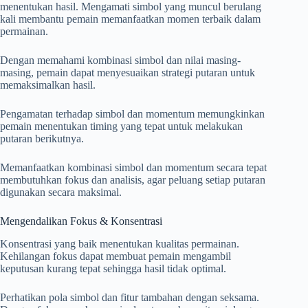
menentukan hasil. Mengamati simbol yang muncul berulang
kali membantu pemain memanfaatkan momen terbaik dalam
permainan.
Dengan memahami kombinasi simbol dan nilai masing-
masing, pemain dapat menyesuaikan strategi putaran untuk
memaksimalkan hasil.
Pengamatan terhadap simbol dan momentum memungkinkan
pemain menentukan timing yang tepat untuk melakukan
putaran berikutnya.
Memanfaatkan kombinasi simbol dan momentum secara tepat
membutuhkan fokus dan analisis, agar peluang setiap putaran
digunakan secara maksimal.
Mengendalikan Fokus & Konsentrasi
Konsentrasi yang baik menentukan kualitas permainan.
Kehilangan fokus dapat membuat pemain mengambil
keputusan kurang tepat sehingga hasil tidak optimal.
Perhatikan pola simbol dan fitur tambahan dengan seksama.